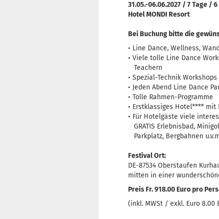
31.05.-06.06.2027 / 7 Tage / 
Hotel MONDI Resort
Bei Buchung bitte die gewün
• Line Dance, Wellness, Wan
• Viele tolle Line Dance Wor
Teachern
• Spezial-Technik Workshops
• Jeden Abend Line Dance Par
• Tolle Rahmen-Programme
• Erstklassiges Hotel**** mit
• Für Hotelgäste viele inter
GRATIS Erlebnisbad, Minigol
Parkplatz, Bergbahnen u.v.m
Festival Ort:
DE-87534 Oberstaufen Kurha
mitten in einer wunderschön
Preis Fr. 918.00 Euro pro Per
(inkl. MWSt / exkl. Euro 8.0