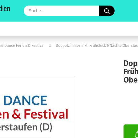
Suche...
»
ne Dance Ferien & Festival
Doppelzimmer inkl. Frühstück 6 Nächte Oberstau
Dop­
Früh
Ober