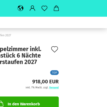
fen 2027
Auf
pel­zim­mer inkl.
­stück 6 Näch­te
den
­stau­fen 2027
Merkzettel
TOP
918,00 EUR
inkl. 7% MwSt. zzgl.
Versand
In den Warenkorb