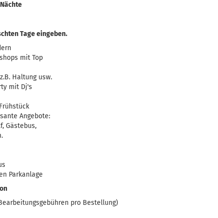
6 Nächte
schten Tage eingeben.
dern
kshops mit Top
 z.B. Haltung usw.
ty mit Dj's
 Frühstück
essante Angebote:
f, Gästebus,
.
us
en Parkanlage
son
0 Bearbeitungsgebühren pro Bestellung)