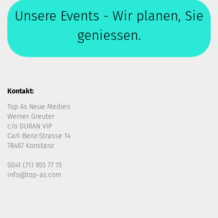
Unsere Events - Wir planen, Sie
geniessen.
Kontakt:
Top As Neue Medien
Werner Greuter
c/o DURAN VIP
Carl-Benz-Strasse 14
78467 Konstanz
0041 (71) 955 77 15
info@top-as.com