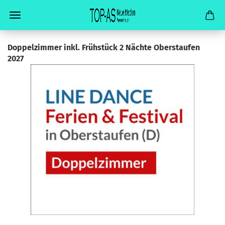
Dop­pel­zim­mer inkl. Früh­stück 2 Näch­te Ober­stau­fen
2027