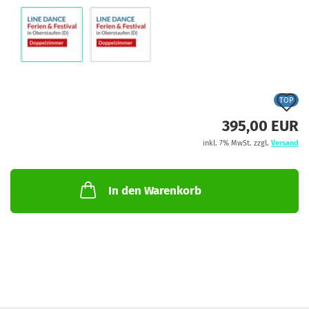
A
TOP
d
395,00 EUR
M
inkl. 7% MwSt. zzgl.
Versand
In den Warenkorb