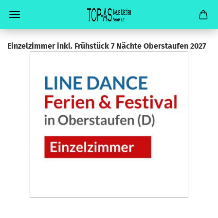
Ein­zel­zim­mer inkl. Früh­stück 7 Näch­te Ober­stau­fen 2027