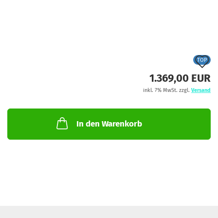
A
TOP
d
1.369,00 EUR
M
inkl. 7% MwSt. zzgl.
Versand
In den Warenkorb