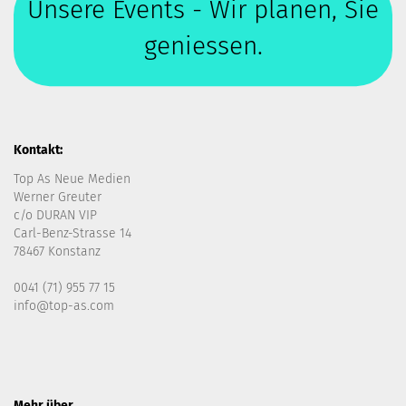
Unsere Events - Wir planen, Sie
geniessen.
Kontakt:
Top As Neue Medien
Werner Greuter
c/o DURAN VIP
Carl-Benz-Strasse 14
78467 Konstanz
0041 (71) 955 77 15
info@top-as.com
Mehr über...